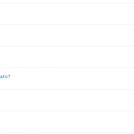
tato?