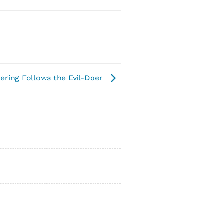
ering Follows the Evil-Doer