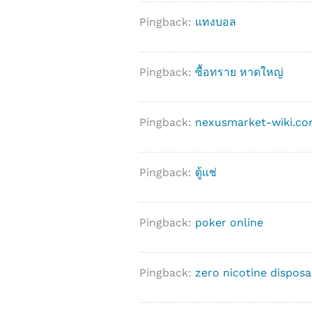
Pingback:
แทงบอล
Pingback:
ซื้อทราย หาดใหญ่
Pingback:
nexusmarket-wiki.c
Pingback:
ตู้แช่
Pingback:
poker online
Pingback:
zero nicotine disposa