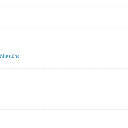
้เล่นบ้าง