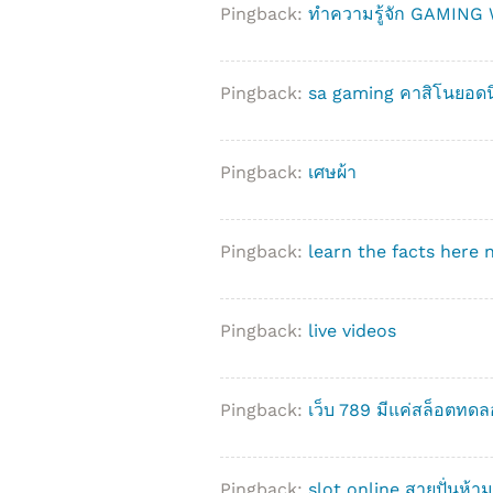
Pingback:
ทำความรู้จัก GAMIN
Pingback:
sa gaming คาสิโนยอดน
Pingback:
เศษผ้า
Pingback:
learn the facts here
Pingback:
live videos
Pingback:
เว็บ 789 มีแค่สล็อตทด
Pingback:
slot online สายปั่นห้