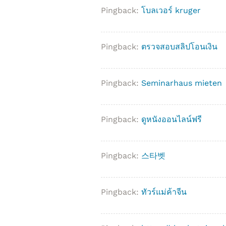
Pingback:
โบลเวอร์ kruger
Pingback:
ตรวจสอบสลิปโอนเงิน
Pingback:
Seminarhaus mieten
Pingback:
ดูหนังออนไลน์ฟรี
Pingback:
스타벳
Pingback:
ทัวร์แม่ค้าจีน