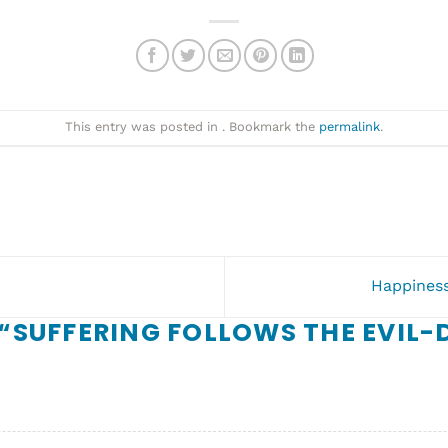
This entry was posted in . Bookmark the
permalink
.
Happines
“
SUFFERING FOLLOWS THE EVIL-