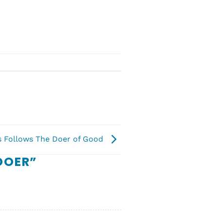
s Follows The Doer of Good
DOER
”