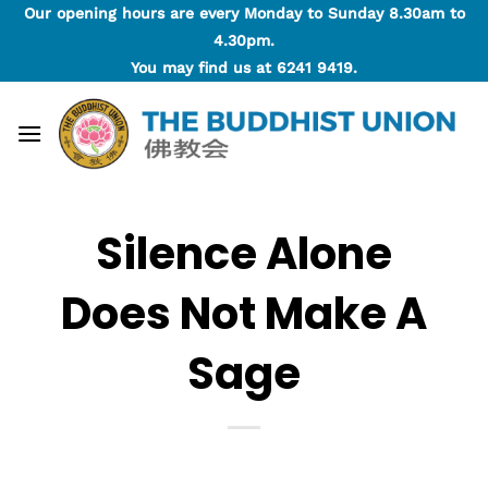
Skip
Our opening hours are every Monday to Sunday 8.30am to
to
4.30pm.
content
You may find us at
6241 9419
.
Silence Alone
Does Not Make A
Sage