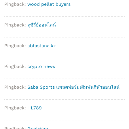
Pingback:
wood pellet buyers
Pingback:
ดูซีรี่ย์ออนไลน์
Pingback:
abfastana.kz
Pingback:
crypto news
Pingback:
Saba Sports แพลตฟอร์มเดิมพันกีฬาออนไลน์
Pingback:
HL789
Pingback:
Goalsiam