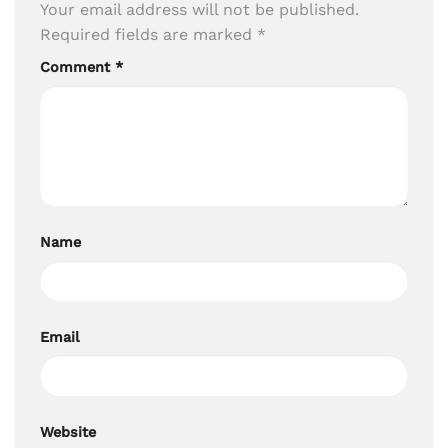
Your email address will not be published.
Required fields are marked
*
Comment
*
Name
Email
Website