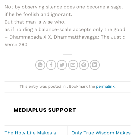
Not by observing silence does one become a sage,
if he be foolish and ignorant.
But that man is wise who,
as if holding a balance-scale accepts only the good.
– Dhammapada XIX. Dhammatthavagga: The Just ::
Verse 260
This entry was posted in . Bookmark the
permalink
.
MEDIAPLUS SUPPORT
The Holy Life Makes a
Only True Wisdom Makes