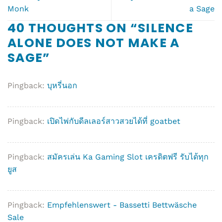
Monk
a Sage
40 THOUGHTS ON “
SILENCE
ALONE DOES NOT MAKE A
SAGE
”
Pingback:
บุหรี่นอก
Pingback:
เปิดไพ่กับดีลเลอร์สาวสวยได้ที่ goatbet
Pingback:
สมัครเล่น Ka Gaming Slot เครดิตฟรี รับได้ทุก
ยูส
Pingback:
Empfehlenswert - Bassetti Bettwäsche
Sale