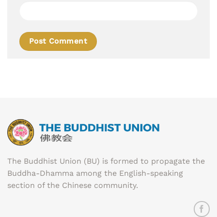
The Buddhist Union (BU) is formed to propagate the
Buddha-Dhamma among the English-speaking
section of the Chinese community.