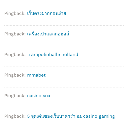
Pingback:
เว็บตรงฝากถอนง่าย
Pingback:
เครื่องเป่าแอลกอฮอล์
Pingback:
trampolinhalle holland
Pingback:
mmabet
Pingback:
casino vox
Pingback:
5 จุดเด่นของเว็บบาคาร่า sa casino gaming