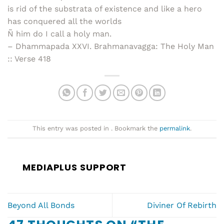
is rid of the substrata of existence and like a hero
has conquered all the worlds
Ñ him do I call a holy man.
– Dhammapada XXVI. Brahmanavagga: The Holy Man
:: Verse 418
This entry was posted in . Bookmark the
permalink
.
MEDIAPLUS SUPPORT
Beyond All Bonds
Diviner Of Rebirth