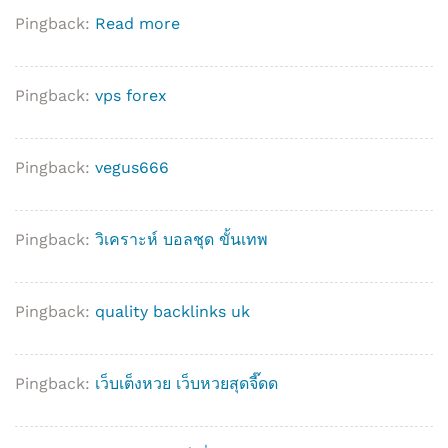
Pingback:
Read more
Pingback:
vps forex
Pingback:
vegus666
Pingback:
วิเคราะห์ บอลชุด ขั้นเทพ
Pingback:
quality backlinks uk
Pingback:
เว็บเต็งหวย เว็บหวยสุดจี๊ดด