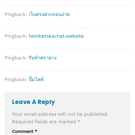
Pingback:
เว็บตรงฝากถอนง่าย
Pingback:
1winbetskachat.website
Pingback:
รับทำตรายาง
Pingback:
ปั้มไลค์
Leave A Reply
Your email address will not be published.
Required fields are marked
*
Comment
*