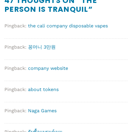
47 THOUGHTS ON “
THE
PERSON IS TRANQUIL
”
Pingback:
the cali company disposable vapes
Pingback:
꽁머니 3만원
Pingback:
company website
Pingback:
about tokens
Pingback:
Naga Games
Pingback:
รับซื้อแบรนด์เนม