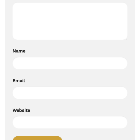
Name
Email
Website