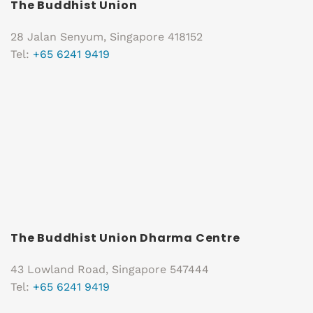
The Buddhist Union
28 Jalan Senyum, Singapore 418152
Tel:
+65 6241 9419
The Buddhist Union Dharma Centre
43 Lowland Road, Singapore 547444
Tel:
+65 6241 9419