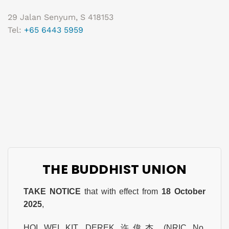
29 Jalan Senyum, S 418153
Tel:
+65 6443 5959
THE BUDDHIST UNION
TAKE NOTICE
that with effect from
18 October
2025
,
HOI WEI KIT, DEREK 许偉杰 (NRIC No.