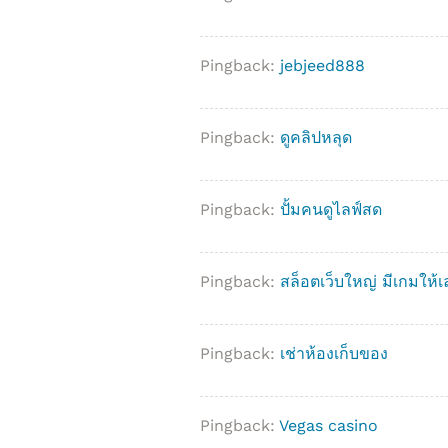
Pingback:
jebjeed888
Pingback:
ดูคลิปหลุด
Pingback:
ปั้มคนดูไลฟ์สด
Pingback:
สล็อตเว็บใหญ่ มีเกมให้เ
Pingback:
เช่าห้องเก็บของ
Pingback:
Vegas casino