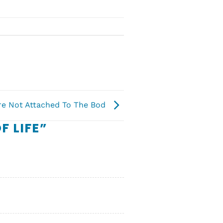
Are Not Attached To The Bod
 LIFE
”