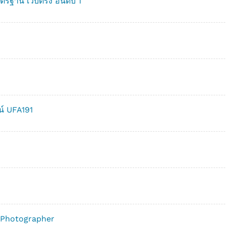
รฐาน เว็บตรง อันดับ 1
น์ UFA191
 Photographer