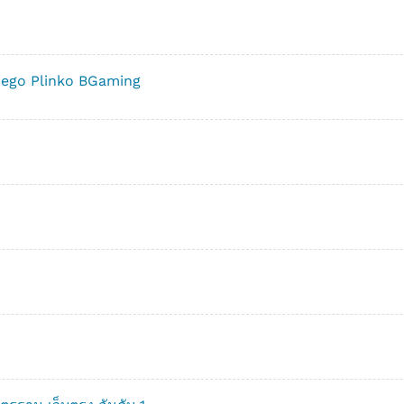
 juego Plinko BGaming