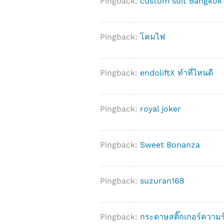
Pingback:
custom suit Bangkok
Pingback:
โคมไฟ
Pingback:
endoliftX ทำที่ไหนดี
Pingback:
royal joker
Pingback:
Sweet Bonanza
Pingback:
suzuran168
Pingback:
กระดาษสติ๊กเกอร์ความร