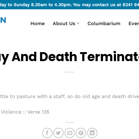
day to Sunday 8.30am to 4.30pm. You may contact us at
6241 9
Home
About Us
Columbarium
Eve
y And Death Terminate
tle to pasture with a staff, so do old age and death drive
iolence :: Verse 135