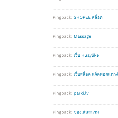
Pingback:
SHOPEE สล็อต
Pingback:
Massage
Pingback:
เว็บ Huaylike
Pingback:
เว็บสล็อต แจ็คพอตแตกง่
Pingback:
parki.lv
Pingback:
ของเล่นสนาม