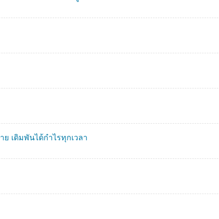
าย เดิมพันได้กำไรทุกเวลา