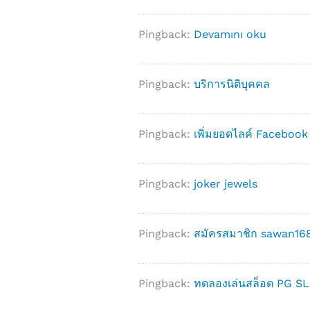
Pingback:
Devamını oku
Pingback:
บริการนิติบุคคล
Pingback:
เพิ่มยอดไลค์ Facebook
Pingback:
joker jewels
Pingback:
สมัครสมาชิก sawan16
Pingback:
ทดลองเล่นสล็อต PG S