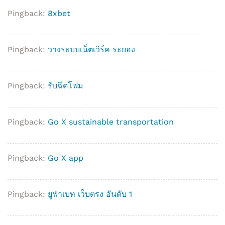
Pingback:
8xbet
Pingback:
วางระบบเน็ตเวิร์ค ระยอง
Pingback:
รับฉีดโฟม
Pingback:
Go X sustainable transportation
Pingback:
Go X app
Pingback:
ยูฟ่าเบท เว็บตรง อันดับ 1