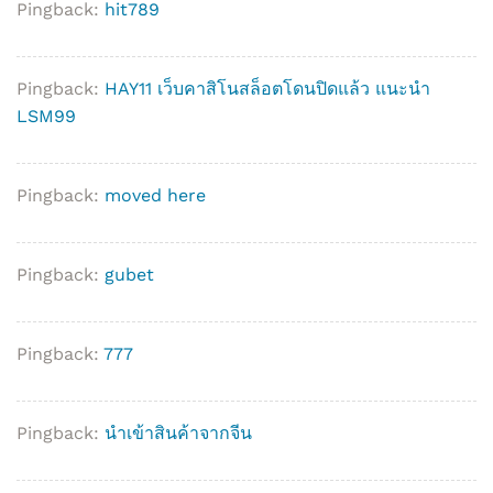
Pingback:
hit789
Pingback:
HAY11 เว็บคาสิโนสล็อตโดนปิดแล้ว แนะนำ
LSM99
Pingback:
moved here
Pingback:
gubet
Pingback:
777
Pingback:
นำเข้าสินค้าจากจีน