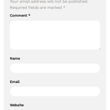
Your email address will not be published.
Required fields are marked
*
Comment
*
Name
Email
Website