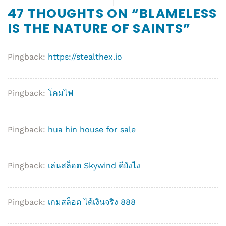
47 THOUGHTS ON “
BLAMELESS
IS THE NATURE OF SAINTS
”
Pingback:
https://stealthex.io
Pingback:
โคมไฟ
Pingback:
hua hin house for sale
Pingback:
เล่นสล็อต Skywind ดียังไง
Pingback:
เกมสล็อต ได้เงินจริง 888