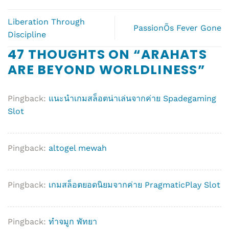
Liberation Through
PassionÕs Fever Gone
Discipline
47 THOUGHTS ON “
ARAHATS
ARE BEYOND WORLDLINESS
”
Pingback:
แนะนำเกมสล็อตน่าเล่นจากค่าย Spadegaming
Slot
Pingback:
altogel mewah
Pingback:
เกมสล็อตยอดนิยมจากค่าย PragmaticPlay Slot
Pingback:
ทำจมูก พัทยา