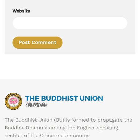
Website
The Buddhist Union (BU) is formed to propagate the
Buddha-Dhamma among the English-speaking
section of the Chinese community.