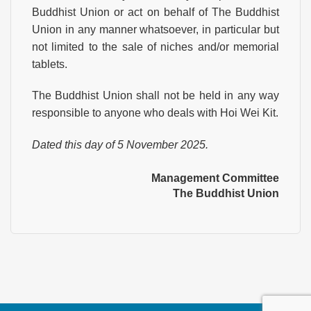
Buddhist Union or act on behalf of The Buddhist
Union in any manner whatsoever, in particular but
not limited to the sale of niches and/or memorial
tablets.
The Buddhist Union shall not be held in any way
responsible to anyone who deals with Hoi Wei Kit.
Dated this day of 5 November 2025.
Management Committee
The Buddhist Union