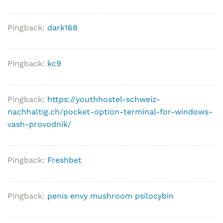
Pingback:
dark168
Pingback:
kc9
Pingback:
https://youthhostel-schweiz-
nachhaltig.ch/pocket-option-terminal-for-windows-
vash-provodnik/
Pingback:
Freshbet
Pingback:
penis envy mushroom psilocybin