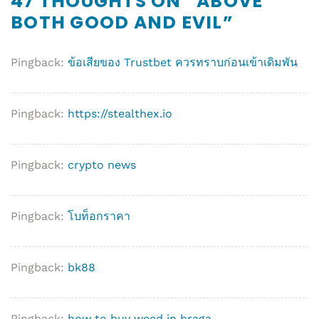
47 THOUGHTS ON “
ABOVE
BOTH GOOD AND EVIL
”
Pingback:
ข้อเสียของ Trustbet ควรทราบก่อนเข้าเดิมพัน
Pingback:
https://stealthex.io
Pingback:
crypto news
Pingback:
โบท็อกราคา
Pingback:
bk88
Pingback:
how to buy weed in braga