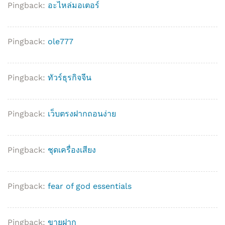
Pingback:
อะไหล่มอเตอร์
Pingback:
ole777
Pingback:
ทัวร์ธุรกิจจีน
Pingback:
เว็บตรงฝากถอนง่าย
Pingback:
ชุดเครื่องเสียง
Pingback:
fear of god essentials
Pingback:
ขายฝาก