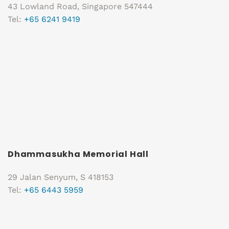
43 Lowland Road, Singapore 547444
Tel:
+65 6241 9419
Dhammasukha Memorial Hall
29 Jalan Senyum, S 418153
Tel:
+65 6443 5959